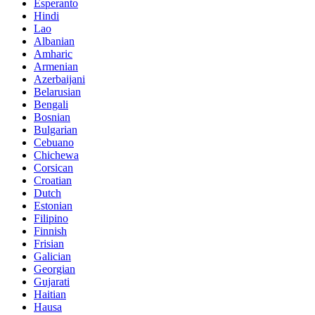
Esperanto
Hindi
Lao
Albanian
Amharic
Armenian
Azerbaijani
Belarusian
Bengali
Bosnian
Bulgarian
Cebuano
Chichewa
Corsican
Croatian
Dutch
Estonian
Filipino
Finnish
Frisian
Galician
Georgian
Gujarati
Haitian
Hausa