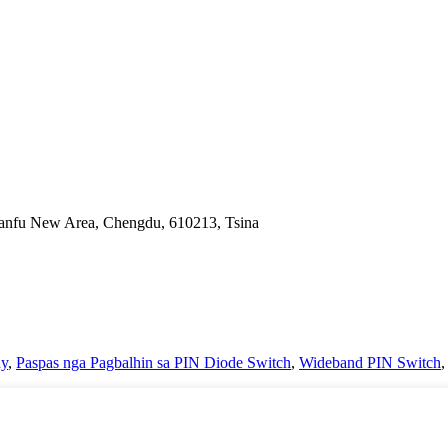
Tianfu New Area, Chengdu, 610213, Tsina
ay
,
Paspas nga Pagbalhin sa PIN Diode Switch
,
Wideband PIN Switch