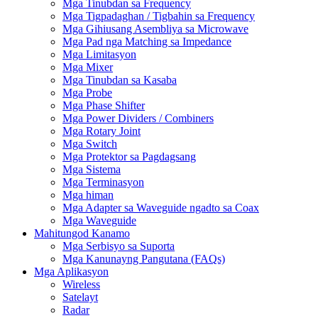
Mga Tinubdan sa Frequency
Mga Tigpadaghan / Tigbahin sa Frequency
Mga Gihiusang Asembliya sa Microwave
Mga Pad nga Matching sa Impedance
Mga Limitasyon
Mga Mixer
Mga Tinubdan sa Kasaba
Mga Probe
Mga Phase Shifter
Mga Power Dividers / Combiners
Mga Rotary Joint
Mga Switch
Mga Protektor sa Pagdagsang
Mga Sistema
Mga Terminasyon
Mga himan
Mga Adapter sa Waveguide ngadto sa Coax
Mga Waveguide
Mahitungod Kanamo
Mga Serbisyo sa Suporta
Mga Kanunayng Pangutana (FAQs)
Mga Aplikasyon
Wireless
Satelayt
Radar