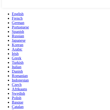
English
French
German
Portuguese
Spanish
Russian
Japanese
Korean
Arabic
Irish
Greek
Turkish
Italian
Danish
Romanian
Indonesian
Czech
Afrikaans
Swedish
Polish
Basque
Catalan