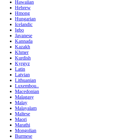
Hawaiian
Hebrew
Hmong
Hungarian
Icelandic
Igbo
Javanese
Kannada
Kazakh
Khmer
Kurdish
Kyrgyz
Latin
Latvian
Lithuanian
Luxembou..
Macedonian
Malagasy
Malay
Malayalam
Maltese
Maori
Marathi
Mongolian
Burmese