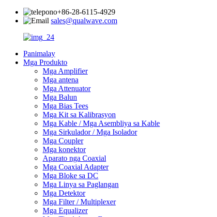
+86-28-6115-4929
sales@qualwave.com
Panimalay
Mga Produkto
Mga Amplifier
Mga antena
Mga Attenuator
Mga Balun
Mga Bias Tees
Mga Kit sa Kalibrasyon
Mga Kable / Mga Asembliya sa Kable
Mga Sirkulador / Mga Isolador
Mga Coupler
Mga konektor
Aparato nga Coaxial
Mga Coaxial Adapter
Mga Bloke sa DC
Mga Linya sa Paglangan
Mga Detektor
Mga Filter / Multiplexer
Mga Equalizer