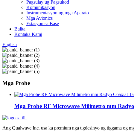
Pagsulay ug Pagsukod
Komunikasyon
Instrumentasyon ug mga Aparato
Mga Avionics
Estasyon sa Base
Balita
Kontaka Kami
English
Mga Probe
Mga Probe RF Microwave Milimetro mm Radyo 
Ang Qualwave Inc. usa ka premium nga tigdesinyo ug tiggama og m