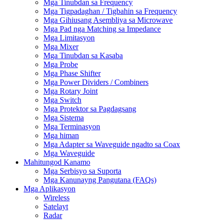
Mga Tinubdan sa Frequency
Mga Tigpadaghan / Tigbahin sa Frequency
Mga Gihiusang Asembliya sa Microwave
Mga Pad nga Matching sa Impedance
Mga Limitasyon
Mga Mixer
Mga Tinubdan sa Kasaba
Mga Probe
Mga Phase Shifter
Mga Power Dividers / Combiners
Mga Rotary Joint
Mga Switch
Mga Protektor sa Pagdagsang
Mga Sistema
Mga Terminasyon
Mga himan
Mga Adapter sa Waveguide ngadto sa Coax
Mga Waveguide
Mahitungod Kanamo
Mga Serbisyo sa Suporta
Mga Kanunayng Pangutana (FAQs)
Mga Aplikasyon
Wireless
Satelayt
Radar