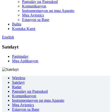
Pagsulay ug Pagsukod
Komunikasyon
Instrumentasyon ug mga Aparato
Mga Avionics
Estasyon sa Base
Balita
Kontaka Kami
English
Satelayt
Panimalay
Mga Aplikasyon
Wireless
Satelayt
Radar
Pagsulay ug Pagsukod
Komunikasyon
Instrumentasyon ug mga Aparato
Mga Avionics
Estasyon sa Base