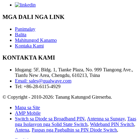
MGA DALI NGA LINK
Panimalay
Balita
Mahitungod Kanamo
Kontaka Kami
KONTAKTA KAMI
Idugang: 5F, Bldg. 1, Tianke Plaza, No. 999 Tiangong Ave.,
Tianfu New Area, Chengdu, 610213, Tsina
Email: sales@qualwave.com
Tel: +86-28-6115-4929
© Copyright - 2010-2026: Tanang Katungod Gireserba.
Mapa sa Site
AMP Mobile
Switch sa Diode sa Broadband PIN
,
Antenna sa Sungay
,
Taas
nga Isolasyon nga Solid State Switch
,
Wideband PIN Switch
,
Antena
,
Paspas nga Pagbalhin sa PIN Diode Switch
,