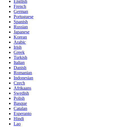
English
French
German
Portuguese
Spanish
Russian
Japanese
Korean
Arabic
Irish
Greek
Turkish
Italian
Danish
Romanian
Indonesian
Czech
Afrikaans
Swedish
Polish
Basque
Catalan
Esperanto
Hindi
Lao