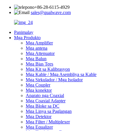
+86-28-6115-4929
sales@qualwave.com
Panimalay
Mga Produkto
Mga Amplifier
Mga antena
Mga Attenuator
Mga Balun
Mga Bias Tees
Mga Kit sa Kalibrasyon
Mga Kable / Mga Asembliya sa Kable
Mga Sirkulador / Mga Isolador
Mga Coupler
Mga konektor
Aparato nga Coaxial
Mga Coaxial Adapter
Mga Bloke sa DC
Mga Linya sa Paglangan
Mga Detektor
Mga Filter / Multiplexer
Mga Equalizer