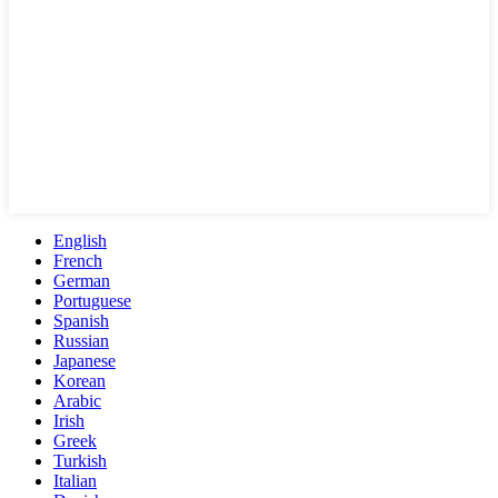
English
French
German
Portuguese
Spanish
Russian
Japanese
Korean
Arabic
Irish
Greek
Turkish
Italian