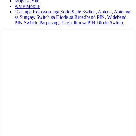
Mapa sa Site
AMP Mobile
Taas nga Isolasyon nga Solid State Switch
,
Antena
,
Antenna
sa Sungay
,
Switch sa Diode sa Broadband PIN
,
Wideband
PIN Switch
,
Paspas nga Pagbalhin sa PIN Diode Switch
,