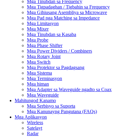
Mga Tinubdan sa Frequency
Mga Tigpadaghan / Tigbahin sa Frequency
Mga Gihiusang Asembliya sa Microwave
Mga Pad nga Matching sa Impedance
Mga Limitasyon
Mga Mixer
Mga Tinubdan sa Kasaba
Mga Probe
Mga Phase Shifter
Mga Power Dividers / Combiners
Mga Rotary Joint
Mga Switch
Mga Protektor sa Pagdagsang
Mga Sistema
Mga Terminasyon
Mga himan
Mga Adapter sa Waveguide ngadto sa Coax
Mga Waveguide
Mahitungod Kanamo
Mga Serbisyo sa Suporta
Mga Kanunayng Pangutana (FAQs)
Mga Aplikasyon
Wireless
Satelayt
Radar