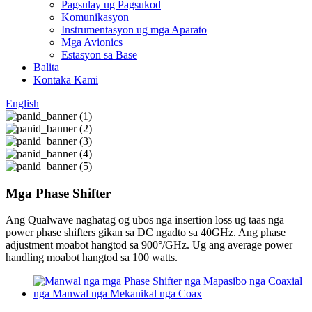
Pagsulay ug Pagsukod
Komunikasyon
Instrumentasyon ug mga Aparato
Mga Avionics
Estasyon sa Base
Balita
Kontaka Kami
English
Mga Phase Shifter
Ang Qualwave naghatag og ubos nga insertion loss ug taas nga
power phase shifters gikan sa DC ngadto sa 40GHz. Ang phase
adjustment moabot hangtod sa 900°/GHz. Ug ang average power
handling moabot hangtod sa 100 watts.