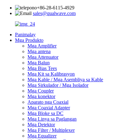
+86-28-6115-4929
sales@qualwave.com
Panimalay
Mga Produkto
Mga Amplifier
Mga antena
Mga Attenuator
Mga Balun
Mga Bias Tees
Mga Kit sa Kalibrasyon
Mga Kable / Mga Asembliya sa Kable
Mga Sirkulador / Mga Isolador
Mga Coupler
Mga konektor
Aparato nga Coaxial
Mga Coaxial Adapter
Mga Bloke sa DC
Mga Linya sa Paglangan
Mga Detektor
Mga Filter / Multiplexer
Mga Equalizer