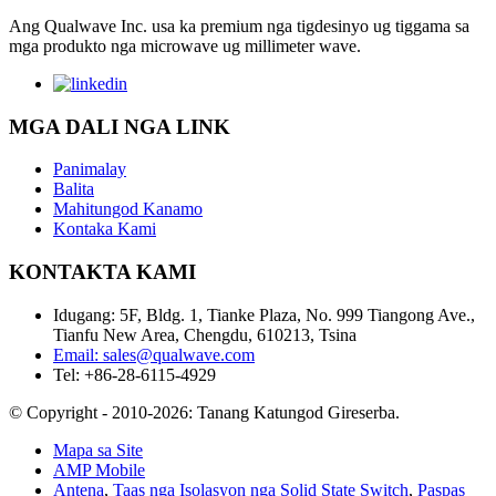
Ang Qualwave Inc. usa ka premium nga tigdesinyo ug tiggama sa
mga produkto nga microwave ug millimeter wave.
MGA DALI NGA LINK
Panimalay
Balita
Mahitungod Kanamo
Kontaka Kami
KONTAKTA KAMI
Idugang: 5F, Bldg. 1, Tianke Plaza, No. 999 Tiangong Ave.,
Tianfu New Area, Chengdu, 610213, Tsina
Email: sales@qualwave.com
Tel: +86-28-6115-4929
© Copyright - 2010-2026: Tanang Katungod Gireserba.
Mapa sa Site
AMP Mobile
Antena
,
Taas nga Isolasyon nga Solid State Switch
,
Paspas