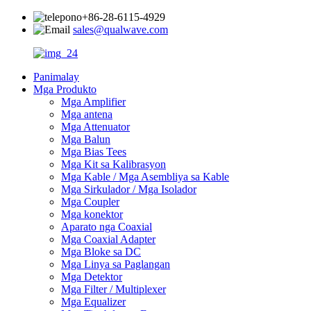
+86-28-6115-4929
sales@qualwave.com
Panimalay
Mga Produkto
Mga Amplifier
Mga antena
Mga Attenuator
Mga Balun
Mga Bias Tees
Mga Kit sa Kalibrasyon
Mga Kable / Mga Asembliya sa Kable
Mga Sirkulador / Mga Isolador
Mga Coupler
Mga konektor
Aparato nga Coaxial
Mga Coaxial Adapter
Mga Bloke sa DC
Mga Linya sa Paglangan
Mga Detektor
Mga Filter / Multiplexer
Mga Equalizer