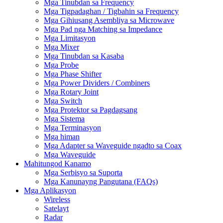
Mga Tinubdan sa Frequency
Mga Tigpadaghan / Tigbahin sa Frequency
Mga Gihiusang Asembliya sa Microwave
Mga Pad nga Matching sa Impedance
Mga Limitasyon
Mga Mixer
Mga Tinubdan sa Kasaba
Mga Probe
Mga Phase Shifter
Mga Power Dividers / Combiners
Mga Rotary Joint
Mga Switch
Mga Protektor sa Pagdagsang
Mga Sistema
Mga Terminasyon
Mga himan
Mga Adapter sa Waveguide ngadto sa Coax
Mga Waveguide
Mahitungod Kanamo
Mga Serbisyo sa Suporta
Mga Kanunayng Pangutana (FAQs)
Mga Aplikasyon
Wireless
Satelayt
Radar